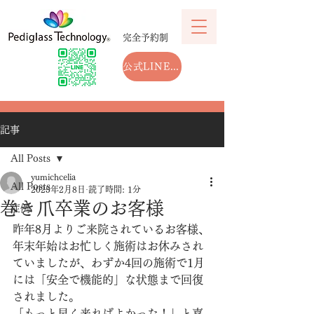
完全予約制
公式LINEから予約する
記事
All Posts
yumichcelia
All Posts
2025年2月8日
読了時間: 1分
巻き爪卒業のお客様
症例
昨年8月よりご来院されているお客様、
年末年始はお忙しく施術はお休みされ
ていましたが、わずか4回の施術で1月
には「安全で機能的」な状態まで回復
されました。
「もっと早く来ればよかった！」と喜