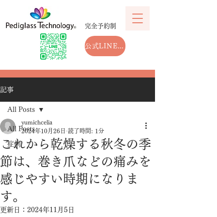
完全予約制
公式LINEから予約する
記事
All Posts
yumichcelia
All Posts
2024年10月26日
読了時間: 1分
これから乾燥する秋冬の季
症例
節は、巻き爪などの痛みを
感じやすい時期になりま
す。
更新日：
2024年11月5日