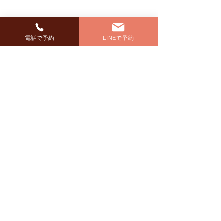
電話で予約
LINEで予約
明けましておめでとうご
年末年始の休業
ざいます。本年もどうぞ
せ
コメント
よろしくお願いいたしま
「もっと早くに来ればよかっ
本年は格別のご愛
た！」と皆さんの声を伺って
く御礼申し上げます。
す。
います。 様子を見ているう
年12月28日（土）
コメントを追加…
ちにどんどん巻き爪になって
年1月5日（日）